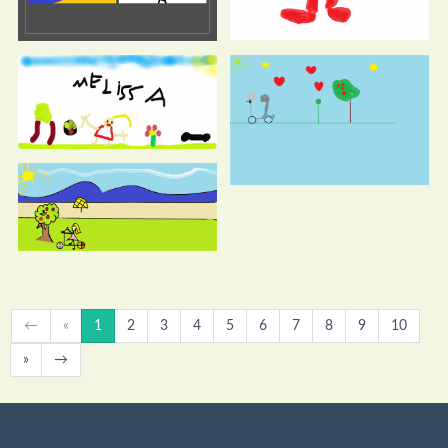
←
«
1
2
3
4
5
6
7
8
9
10
»
→